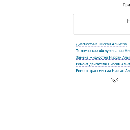
При
Н
Диагностика Ниссан Альмера
Техническое обслуживание Ни
Замена жидкостей Ниссан Аль
Ремонт двигателя Ниссан Аль
Ремонт трансмиссии Ниссан А