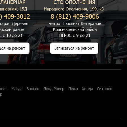
ПЛАНЕРНАЯ
СТО ОПОЛЧЕНИЯ
ланерная, 15Д
Народного Ополчения, 199, к3
) 409-3012
8 (812) 409-9006
тарая Деревня
метро Проспект Ветеранов
рский район
Красносельский район
 с 10 до 21
ПН-ВС с 9 до 21
ься на ремонт
Записаться на ремонт
пель
Мазда
Вольво
Ленд Ровер
Пежо
Хонда
Ситроен
ар