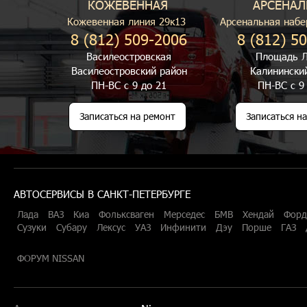
КОЖЕВЕННАЯ
АРСЕНАЛ
Кожевенная линия 29к13
Арсенальная набе
8 (812) 509-2006
8 (812) 5
Василеостровская
Площадь Л
Василеостровский район
Калинински
ПН-ВС с 9 до 21
ПН-ВС с 9
Записаться на ремонт
Записаться н
АВТОСЕРВИСЫ В САНКТ-ПЕТЕРБУРГЕ
Лада
ВАЗ
Киа
Фольксваген
Мерседес
БМВ
Хендай
Форд
Сузуки
Субару
Лексус
УАЗ
Инфинити
Дэу
Порше
ГАЗ
ФОРУМ NISSAN