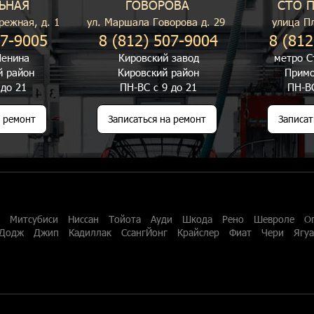
ЬНАЯ
ГОВОРОВА
СТО 
режная, д. 1
ул. Маршала Говорова д. 29
улица П
07-9005
8 (812) 507-9004
8 (812
енина
Кировский завод
метро С
й район
Кировский район
Примо
 до 21
ПН-ВС с 9 до 21
ПН-ВС
а ремонт
Записаться на ремонт
Записат
Митсубиси
Ниссан
Тойота
Ауди
Шкода
Рено
Шевроле
О
Додж
Джип
Кадиллак
СсангЙонг
Крайслер
Фиат
Чери
Ягу