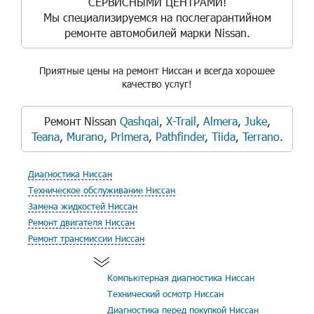
СЕРВИСНЫМИ ЦЕНТРАМИ!
Мы специализируемся на послегарантийном
ремонте автомобилей марки Nissan.
Приятные цены на ремонт Ниссан и всегда хорошее
качество услуг!
Ремонт Nissan
Qashqai
,
X-Trail
,
Almera
,
Juke
,
Teana
,
Murano
,
Primera
,
Pathfinder
,
Tiida
,
Terrano
.
Диагностика Ниссан
Техническое обслуживание Ниссан
Замена жидкостей Ниссан
Ремонт двигателя Ниссан
Ремонт трансмиссии Ниссан
Компьютерная диагностика Ниссан
Технический осмотр Ниссан
Диагностика перед покупкой Ниссан